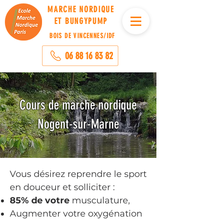
MARCHE NORDIQUE
ET BUNGYPUMP
BOIS DE VINCENNES/
IDF
06 88 16 83 82
Cours de marche nordique
Nogent-sur-Marne
Vous désirez reprendre le sport
en douceur et solliciter :
85% de votre
musculature,
Augmenter votre oxygénation